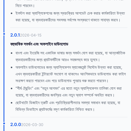
নিতে পারবেন।
ইনস্টল করা অ্যাপ্লিকেশনের জন্য স্বয়ংক্রিয় আপডেট চেক করার কার্যকারিতা উন্নত
করা হয়েছে, যা ব্যবহারকারীদের সবসময় সর্বশেষ সংস্করণে থাকতে সাহায্য করবে।
2.0.1
2026-04-15
বহুভাষিক সমর্থন এবং অফলাইন ডাউনলোড
বাংলা এবং ইংরেজি সহ একাধিক ভাষার জন্য সমর্থন যোগ করা হয়েছে, যা আন্তর্জাতিক
ব্যবহারকারীদের জন্য প্ল্যাটফর্মটিকে আরও সহজলভ্য করে তুলবে।
অফলাইন ডাউনলোডের জন্য অ্যাপ্লিকেশন ম্যানেজমেন্ট সিস্টেম উন্নত করা হয়েছে,
এখন ব্যবহারকারীরা ইন্টারনেট সংযোগ না থাকলেও আংশিকভাবে ডাউনলোড করা ফাইল
সংরক্ষণ করতে পারবেন এবং পরে ডাউনলোড পুনরায় শুরু করতে পারবেন।
“শীর্ষ ট্রেন্ডিং” এবং “নতুন আগমন” এর মতো নতুন অ্যাপ্লিকেশন তালিকা যোগ করা
হয়েছে, যা ব্যবহারকারীদের জনপ্রিয় এবং নতুন অ্যাপ সম্পর্কে অবহিত করবে।
ছোটখাটো ডিজাইন ত্রুটি এবং প্রতিক্রিয়াশীলতার সমস্যা সমাধান করা হয়েছে, যা
বিভিন্ন ডিভাইসে প্ল্যাটফর্মের মসৃণ কার্যকারিতা নিশ্চিত করবে।
2.0.0
2026-03-30