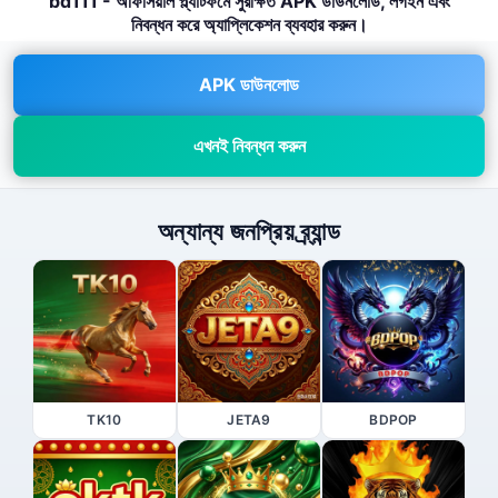
bd111 - অফিসিয়াল প্ল্যাটফর্মে সুরক্ষিত APK ডাউনলোড, লগইন এবং
নিবন্ধন করে অ্যাপ্লিকেশন ব্যবহার করুন।
APK ডাউনলোড
এখনই নিবন্ধন করুন
অন্যান্য জনপ্রিয় ব্র্যান্ড
TK10
JETA9
BDPOP