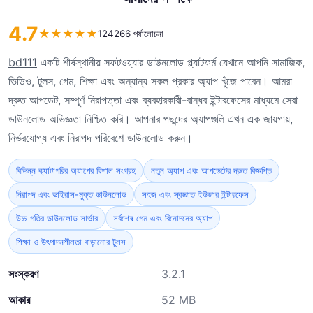
4.7
★
★
★
★
★
124266 পর্যালোচনা
bd111
একটি শীর্ষস্থানীয় সফটওয়্যার ডাউনলোড প্ল্যাটফর্ম যেখানে আপনি সামাজিক,
ভিডিও, টুলস, গেম, শিক্ষা এবং অন্যান্য সকল প্রকার অ্যাপ খুঁজে পাবেন। আমরা
দ্রুত আপডেট, সম্পূর্ণ নিরাপত্তা এবং ব্যবহারকারী-বান্ধব ইন্টারফেসের মাধ্যমে সেরা
ডাউনলোড অভিজ্ঞতা নিশ্চিত করি। আপনার পছন্দের অ্যাপগুলি এখন এক জায়গায়,
নির্ভরযোগ্য এবং নিরাপদ পরিবেশে ডাউনলোড করুন।
বিভিন্ন ক্যাটাগরির অ্যাপের বিশাল সংগ্রহ
নতুন অ্যাপ এবং আপডেটের দ্রুত বিজ্ঞপ্তি
নিরাপদ এবং ভাইরাস-মুক্ত ডাউনলোড
সহজ এবং স্বজ্ঞাত ইউজার ইন্টারফেস
উচ্চ গতির ডাউনলোড সার্ভার
সর্বশেষ গেম এবং বিনোদনের অ্যাপ
শিক্ষা ও উৎপাদনশীলতা বাড়ানোর টুলস
সংস্করণ
3.2.1
আকার
52 MB