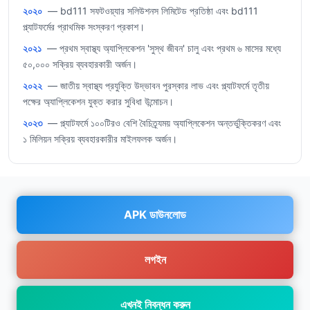
২০২০
— bd111 সফটওয়্যার সলিউশনস লিমিটেড প্রতিষ্ঠা এবং bd111
প্ল্যাটফর্মের প্রাথমিক সংস্করণ প্রকাশ।
২০২১
— প্রথম স্বাস্থ্য অ্যাপ্লিকেশন 'সুস্থ জীবন' চালু এবং প্রথম ৬ মাসের মধ্যে
৫০,০০০ সক্রিয় ব্যবহারকারী অর্জন।
২০২২
— জাতীয় স্বাস্থ্য প্রযুক্তি উদ্ভাবন পুরস্কার লাভ এবং প্ল্যাটফর্মে তৃতীয়
পক্ষের অ্যাপ্লিকেশন যুক্ত করার সুবিধা উন্মোচন।
২০২৩
— প্ল্যাটফর্মে ১০০টিরও বেশি বৈচিত্র্যময় অ্যাপ্লিকেশন অন্তর্ভুক্তিকরণ এবং
১ মিলিয়ন সক্রিয় ব্যবহারকারীর মাইলফলক অর্জন।
APK ডাউনলোড
লগইন
এখনই নিবন্ধন করুন