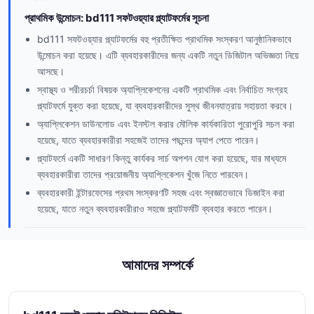
প্রাথমিক উন্মোচন: bd111 সফটওয়্যার প্ল্যাটফর্মের সূচনা
bd111 সফটওয়্যার প্ল্যাটফর্মের বহু প্রতীক্ষিত প্রাথমিক সংস্করণ আনুষ্ঠানিকভাবে
উন্মোচন করা হয়েছে। এটি ব্যবহারকারীদের জন্য একটি নতুন ডিজিটাল অভিজ্ঞতা নিয়ে
আসছে।
স্বাস্থ্য ও শরীরচর্চা বিষয়ক অ্যাপ্লিকেশনের একটি প্রাথমিক এবং নির্বাচিত সংগ্রহ
প্ল্যাটফর্মে যুক্ত করা হয়েছে, যা ব্যবহারকারীদের সুস্থ জীবনযাত্রায় সহায়তা করবে।
অ্যাপ্লিকেশন ডাউনলোড এবং ইনস্টল করার মৌলিক কার্যকারিতা পুরোপুরি সচল করা
হয়েছে, যাতে ব্যবহারকারীরা সহজেই তাদের পছন্দের অ্যাপ পেতে পারেন।
প্ল্যাটফর্মে একটি সাধারণ কিন্তু কার্যকর সার্চ অপশন যোগ করা হয়েছে, যার মাধ্যমে
ব্যবহারকারীরা তাদের প্রয়োজনীয় অ্যাপ্লিকেশন খুঁজে নিতে পারবেন।
ব্যবহারকারী ইন্টারফেসের প্রথম সংস্করণটি সহজ এবং স্বজ্ঞাতভাবে ডিজাইন করা
হয়েছে, যাতে নতুন ব্যবহারকারীরাও সহজে প্ল্যাটফর্মটি ব্যবহার করতে পারেন।
আমাদের সম্পর্কে