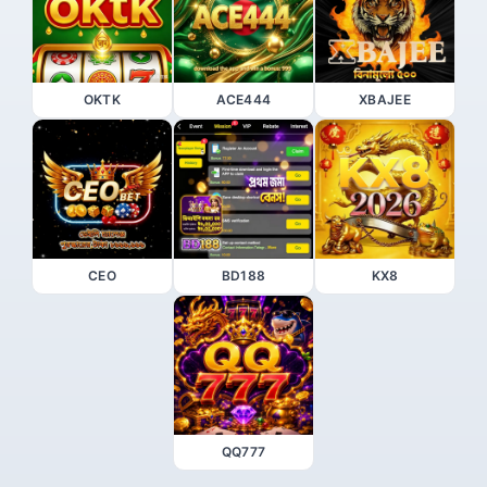
OKTK
ACE444
XBAJEE
CEO
BD188
KX8
QQ777