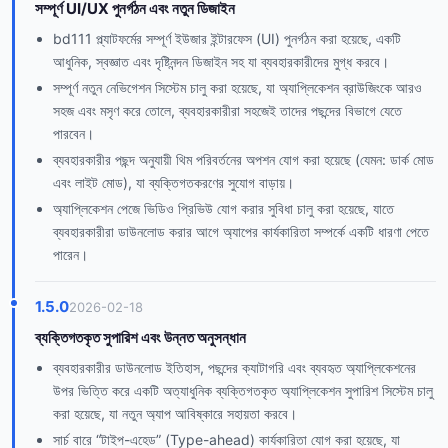
সম্পূর্ণ UI/UX পুনর্গঠন এবং নতুন ডিজাইন
bd111 প্ল্যাটফর্মের সম্পূর্ণ ইউজার ইন্টারফেস (UI) পুনর্গঠন করা হয়েছে, একটি
আধুনিক, স্বজ্ঞাত এবং দৃষ্টিনন্দন ডিজাইন সহ যা ব্যবহারকারীদের মুগ্ধ করবে।
সম্পূর্ণ নতুন নেভিগেশন সিস্টেম চালু করা হয়েছে, যা অ্যাপ্লিকেশন ব্রাউজিংকে আরও
সহজ এবং মসৃণ করে তোলে, ব্যবহারকারীরা সহজেই তাদের পছন্দের বিভাগে যেতে
পারবেন।
ব্যবহারকারীর পছন্দ অনুযায়ী থিম পরিবর্তনের অপশন যোগ করা হয়েছে (যেমন: ডার্ক মোড
এবং লাইট মোড), যা ব্যক্তিগতকরণের সুযোগ বাড়ায়।
অ্যাপ্লিকেশন পেজে ভিডিও প্রিভিউ যোগ করার সুবিধা চালু করা হয়েছে, যাতে
ব্যবহারকারীরা ডাউনলোড করার আগে অ্যাপের কার্যকারিতা সম্পর্কে একটি ধারণা পেতে
পারেন।
1.5.0
2026-02-18
ব্যক্তিগতকৃত সুপারিশ এবং উন্নত অনুসন্ধান
ব্যবহারকারীর ডাউনলোড ইতিহাস, পছন্দের ক্যাটাগরি এবং ব্যবহৃত অ্যাপ্লিকেশনের
উপর ভিত্তি করে একটি অত্যাধুনিক ব্যক্তিগতকৃত অ্যাপ্লিকেশন সুপারিশ সিস্টেম চালু
করা হয়েছে, যা নতুন অ্যাপ আবিষ্কারে সহায়তা করবে।
সার্চ বারে “টাইপ-এহেড” (Type-ahead) কার্যকারিতা যোগ করা হয়েছে, যা