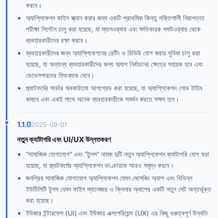
করবে।
অ্যাপ্লিকেশন ফাইল স্ক্যান করার জন্য একটি প্রাথমিক কিন্তু শক্তিশালী নিরাপত্তা
পরীক্ষা সিস্টেম চালু করা হয়েছে, যা ম্যালওয়্যার এবং ক্ষতিকারক সফটওয়্যার থেকে
ব্যবহারকারীদের রক্ষা করবে।
ব্যবহারকারীদের জন্য অ্যাপ্লিকেশনের রেটিং ও রিভিউ যোগ করার সুবিধা চালু করা
হয়েছে, যা অন্যান্য ব্যবহারকারীদের জন্য অ্যাপ নির্বাচনের ক্ষেত্রে সহায়ক হবে এবং
ডেভেলপারদের ফিডব্যাক দেবে।
প্ল্যাটফর্মের সার্ভার অবকাঠামো আপগ্রেড করা হয়েছে, যা অ্যাপ্লিকেশন লোড টাইম
কমাবে এবং একই সাথে অনেক ব্যবহারকারীকে সমর্থন করতে সক্ষম হবে।
1.1.0
2025-09-01
নতুন ক্যাটাগরি এবং UI/UX উন্নতকরণ
“সামাজিক যোগাযোগ” এবং “টুলস” নামক দুটি নতুন অ্যাপ্লিকেশন ক্যাটাগরি যোগ করা
হয়েছে, যা প্ল্যাটফর্মের অ্যাপ্লিকেশন ভাণ্ডারকে আরও সমৃদ্ধ করবে।
জনপ্রিয় সামাজিক যোগাযোগ অ্যাপ্লিকেশন যেমন মেসেজিং অ্যাপ এবং বিভিন্ন
ইউটিলিটি টুলস যেমন ফাইল ম্যানেজার ও ক্লিনার অ্যাপের একটি নতুন সেট অন্তর্ভুক্ত
করা হয়েছে।
ইউজার ইন্টারফেস (UI) এবং ইউজার এক্সপেরিয়েন্স (UX) এর কিছু গুরুত্বপূর্ণ উন্নতি