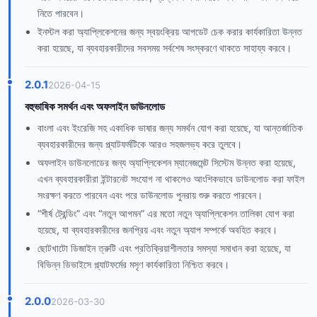
নিতে পারবেন।
ইনস্টল করা অ্যাপ্লিকেশনের জন্য স্বয়ংক্রিয় আপডেট চেক করার কার্যকারিতা উন্নত
করা হয়েছে, যা ব্যবহারকারীদের সবসময় সর্বশেষ সংস্করণে থাকতে সাহায্য করবে।
2.0.1
2026-04-15
বহুভাষিক সমর্থন এবং অফলাইন ডাউনলোড
বাংলা এবং ইংরেজি সহ একাধিক ভাষার জন্য সমর্থন যোগ করা হয়েছে, যা আন্তর্জাতিক
ব্যবহারকারীদের জন্য প্ল্যাটফর্মটিকে আরও সহজলভ্য করে তুলবে।
অফলাইন ডাউনলোডের জন্য অ্যাপ্লিকেশন ম্যানেজমেন্ট সিস্টেম উন্নত করা হয়েছে,
এখন ব্যবহারকারীরা ইন্টারনেট সংযোগ না থাকলেও আংশিকভাবে ডাউনলোড করা ফাইল
সংরক্ষণ করতে পারবেন এবং পরে ডাউনলোড পুনরায় শুরু করতে পারবেন।
“শীর্ষ ট্রেন্ডিং” এবং “নতুন আগমন” এর মতো নতুন অ্যাপ্লিকেশন তালিকা যোগ করা
হয়েছে, যা ব্যবহারকারীদের জনপ্রিয় এবং নতুন অ্যাপ সম্পর্কে অবহিত করবে।
ছোটখাটো ডিজাইন ত্রুটি এবং প্রতিক্রিয়াশীলতার সমস্যা সমাধান করা হয়েছে, যা
বিভিন্ন ডিভাইসে প্ল্যাটফর্মের মসৃণ কার্যকারিতা নিশ্চিত করবে।
2.0.0
2026-03-30