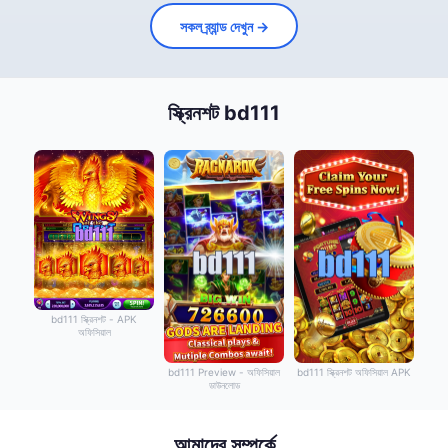
সকল ব্র্যান্ড দেখুন →
স্ক্রিনশট bd111
bd111 স্ক্রিনশট - APK
অফিসিয়াল
bd111 Preview - অফিসিয়াল
bd111 স্ক্রিনশট অফিসিয়াল APK
ডাউনলোড
আমাদের সম্পর্কে