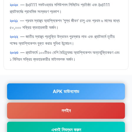
২০২০
— bd111 সফটওয়্যার সলিউশনস লিমিটেড প্রতিষ্ঠা এবং bd111
প্ল্যাটফর্মের প্রাথমিক সংস্করণ প্রকাশ।
২০২১
— প্রথম স্বাস্থ্য অ্যাপ্লিকেশন 'সুস্থ জীবন' চালু এবং প্রথম ৬ মাসের মধ্যে
৫০,০০০ সক্রিয় ব্যবহারকারী অর্জন।
২০২২
— জাতীয় স্বাস্থ্য প্রযুক্তি উদ্ভাবন পুরস্কার লাভ এবং প্ল্যাটফর্মে তৃতীয়
পক্ষের অ্যাপ্লিকেশন যুক্ত করার সুবিধা উন্মোচন।
২০২৩
— প্ল্যাটফর্মে ১০০টিরও বেশি বৈচিত্র্যময় অ্যাপ্লিকেশন অন্তর্ভুক্তিকরণ এবং
১ মিলিয়ন সক্রিয় ব্যবহারকারীর মাইলফলক অর্জন।
APK ডাউনলোড
লগইন
এখনই নিবন্ধন করুন