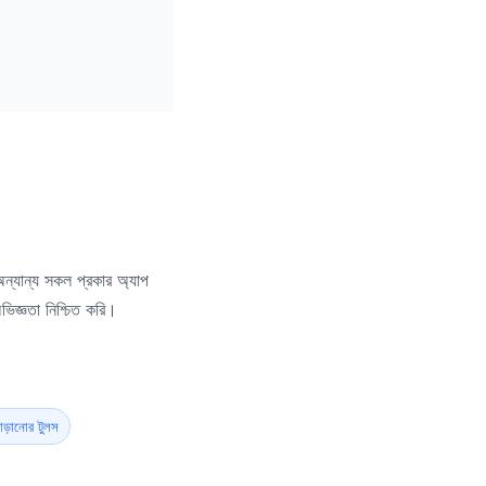
অন্যান্য সকল প্রকার অ্যাপ
ভিজ্ঞতা নিশ্চিত করি।
াড়ানোর টুলস