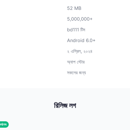
52 MB
5,000,000+
bd111 টিম
Android 6.0+
২ এপ্রিল, ২০২৪
অ্যাপ স্টোর
সকলের জন্য
রিলিজ লগ
সর্বশেষ