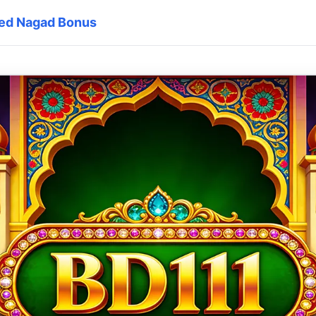
usted Nagad Bonus