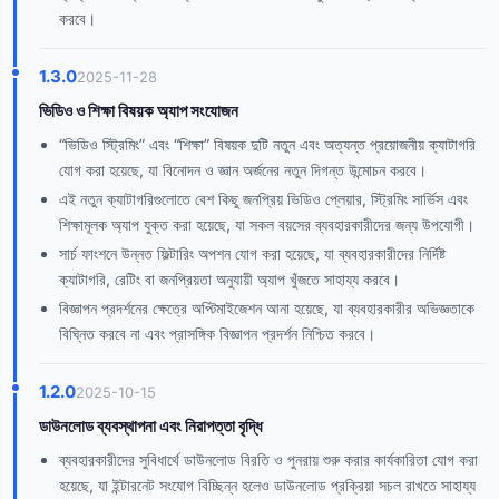
করবে।
1.3.0
2025-11-28
ভিডিও ও শিক্ষা বিষয়ক অ্যাপ সংযোজন
“ভিডিও স্ট্রিমিং” এবং “শিক্ষা” বিষয়ক দুটি নতুন এবং অত্যন্ত প্রয়োজনীয় ক্যাটাগরি
যোগ করা হয়েছে, যা বিনোদন ও জ্ঞান অর্জনের নতুন দিগন্ত উন্মোচন করবে।
এই নতুন ক্যাটাগরিগুলোতে বেশ কিছু জনপ্রিয় ভিডিও প্লেয়ার, স্ট্রিমিং সার্ভিস এবং
শিক্ষামূলক অ্যাপ যুক্ত করা হয়েছে, যা সকল বয়সের ব্যবহারকারীদের জন্য উপযোগী।
সার্চ ফাংশনে উন্নত ফিল্টারিং অপশন যোগ করা হয়েছে, যা ব্যবহারকারীদের নির্দিষ্ট
ক্যাটাগরি, রেটিং বা জনপ্রিয়তা অনুযায়ী অ্যাপ খুঁজতে সাহায্য করবে।
বিজ্ঞাপন প্রদর্শনের ক্ষেত্রে অপ্টিমাইজেশন আনা হয়েছে, যা ব্যবহারকারীর অভিজ্ঞতাকে
বিঘ্নিত করবে না এবং প্রাসঙ্গিক বিজ্ঞাপন প্রদর্শন নিশ্চিত করবে।
1.2.0
2025-10-15
ডাউনলোড ব্যবস্থাপনা এবং নিরাপত্তা বৃদ্ধি
ব্যবহারকারীদের সুবিধার্থে ডাউনলোড বিরতি ও পুনরায় শুরু করার কার্যকারিতা যোগ করা
হয়েছে, যা ইন্টারনেট সংযোগ বিচ্ছিন্ন হলেও ডাউনলোড প্রক্রিয়া সচল রাখতে সাহায্য