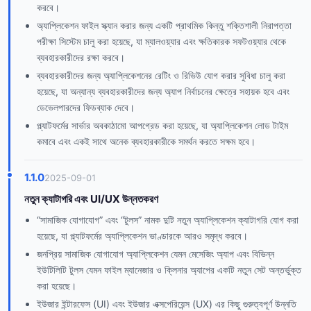
করবে।
অ্যাপ্লিকেশন ফাইল স্ক্যান করার জন্য একটি প্রাথমিক কিন্তু শক্তিশালী নিরাপত্তা
পরীক্ষা সিস্টেম চালু করা হয়েছে, যা ম্যালওয়্যার এবং ক্ষতিকারক সফটওয়্যার থেকে
ব্যবহারকারীদের রক্ষা করবে।
ব্যবহারকারীদের জন্য অ্যাপ্লিকেশনের রেটিং ও রিভিউ যোগ করার সুবিধা চালু করা
হয়েছে, যা অন্যান্য ব্যবহারকারীদের জন্য অ্যাপ নির্বাচনের ক্ষেত্রে সহায়ক হবে এবং
ডেভেলপারদের ফিডব্যাক দেবে।
প্ল্যাটফর্মের সার্ভার অবকাঠামো আপগ্রেড করা হয়েছে, যা অ্যাপ্লিকেশন লোড টাইম
কমাবে এবং একই সাথে অনেক ব্যবহারকারীকে সমর্থন করতে সক্ষম হবে।
1.1.0
2025-09-01
নতুন ক্যাটাগরি এবং UI/UX উন্নতকরণ
“সামাজিক যোগাযোগ” এবং “টুলস” নামক দুটি নতুন অ্যাপ্লিকেশন ক্যাটাগরি যোগ করা
হয়েছে, যা প্ল্যাটফর্মের অ্যাপ্লিকেশন ভাণ্ডারকে আরও সমৃদ্ধ করবে।
জনপ্রিয় সামাজিক যোগাযোগ অ্যাপ্লিকেশন যেমন মেসেজিং অ্যাপ এবং বিভিন্ন
ইউটিলিটি টুলস যেমন ফাইল ম্যানেজার ও ক্লিনার অ্যাপের একটি নতুন সেট অন্তর্ভুক্ত
করা হয়েছে।
ইউজার ইন্টারফেস (UI) এবং ইউজার এক্সপেরিয়েন্স (UX) এর কিছু গুরুত্বপূর্ণ উন্নতি