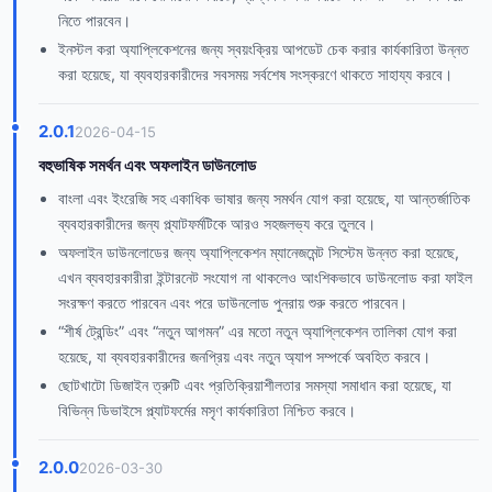
নিতে পারবেন।
ইনস্টল করা অ্যাপ্লিকেশনের জন্য স্বয়ংক্রিয় আপডেট চেক করার কার্যকারিতা উন্নত
করা হয়েছে, যা ব্যবহারকারীদের সবসময় সর্বশেষ সংস্করণে থাকতে সাহায্য করবে।
2.0.1
2026-04-15
বহুভাষিক সমর্থন এবং অফলাইন ডাউনলোড
বাংলা এবং ইংরেজি সহ একাধিক ভাষার জন্য সমর্থন যোগ করা হয়েছে, যা আন্তর্জাতিক
ব্যবহারকারীদের জন্য প্ল্যাটফর্মটিকে আরও সহজলভ্য করে তুলবে।
অফলাইন ডাউনলোডের জন্য অ্যাপ্লিকেশন ম্যানেজমেন্ট সিস্টেম উন্নত করা হয়েছে,
এখন ব্যবহারকারীরা ইন্টারনেট সংযোগ না থাকলেও আংশিকভাবে ডাউনলোড করা ফাইল
সংরক্ষণ করতে পারবেন এবং পরে ডাউনলোড পুনরায় শুরু করতে পারবেন।
“শীর্ষ ট্রেন্ডিং” এবং “নতুন আগমন” এর মতো নতুন অ্যাপ্লিকেশন তালিকা যোগ করা
হয়েছে, যা ব্যবহারকারীদের জনপ্রিয় এবং নতুন অ্যাপ সম্পর্কে অবহিত করবে।
ছোটখাটো ডিজাইন ত্রুটি এবং প্রতিক্রিয়াশীলতার সমস্যা সমাধান করা হয়েছে, যা
বিভিন্ন ডিভাইসে প্ল্যাটফর্মের মসৃণ কার্যকারিতা নিশ্চিত করবে।
2.0.0
2026-03-30