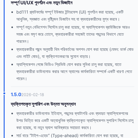
সম্পূর্ণ UI/UX পুনর্গঠন এবং নতুন ডিজাইন
bd111 প্ল্যাটফর্মের সম্পূর্ণ ইউজার ইন্টারফেস (UI) পুনর্গঠন করা হয়েছে, একটি
আধুনিক, স্বজ্ঞাত এবং দৃষ্টিনন্দন ডিজাইন সহ যা ব্যবহারকারীদের মুগ্ধ করবে।
সম্পূর্ণ নতুন নেভিগেশন সিস্টেম চালু করা হয়েছে, যা অ্যাপ্লিকেশন ব্রাউজিংকে আরও
সহজ এবং মসৃণ করে তোলে, ব্যবহারকারীরা সহজেই তাদের পছন্দের বিভাগে যেতে
পারবেন।
ব্যবহারকারীর পছন্দ অনুযায়ী থিম পরিবর্তনের অপশন যোগ করা হয়েছে (যেমন: ডার্ক মোড
এবং লাইট মোড), যা ব্যক্তিগতকরণের সুযোগ বাড়ায়।
অ্যাপ্লিকেশন পেজে ভিডিও প্রিভিউ যোগ করার সুবিধা চালু করা হয়েছে, যাতে
ব্যবহারকারীরা ডাউনলোড করার আগে অ্যাপের কার্যকারিতা সম্পর্কে একটি ধারণা পেতে
পারেন।
1.5.0
2026-02-18
ব্যক্তিগতকৃত সুপারিশ এবং উন্নত অনুসন্ধান
ব্যবহারকারীর ডাউনলোড ইতিহাস, পছন্দের ক্যাটাগরি এবং ব্যবহৃত অ্যাপ্লিকেশনের
উপর ভিত্তি করে একটি অত্যাধুনিক ব্যক্তিগতকৃত অ্যাপ্লিকেশন সুপারিশ সিস্টেম চালু
করা হয়েছে, যা নতুন অ্যাপ আবিষ্কারে সহায়তা করবে।
সার্চ বারে “টাইপ-এহেড” (Type-ahead) কার্যকারিতা যোগ করা হয়েছে, যা